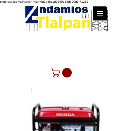
pinterest-site-verification=4a4f0d2a88c1d9595d15d600d3f71235