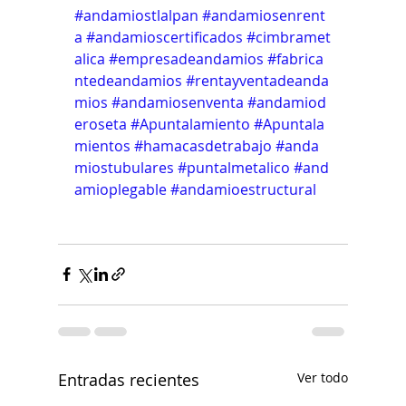
#andamiostlalpan
#andamiosenrent
a
#andamioscertificados
#cimbramet
alica
#empresadeandamios
#fabrica
ntedeandamios
#rentayventadeanda
mios
#andamiosenventa
#andamiod
eroseta
#Apuntalamiento
#Apuntala
mientos
#hamacasdetrabajo
#anda
miostubulares
#puntalmetalico
#and
amioplegable
#andamioestructural
Entradas recientes
Ver todo