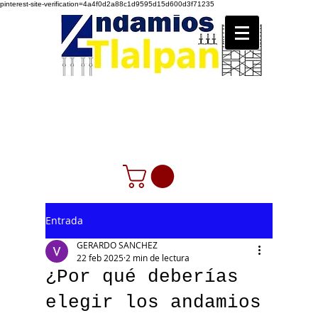
pinterest-site-verification=4a4f0d2a88c1d9595d15d600d3f71235
Entrada
GERARDO SANCHEZ
22 feb 2025
2 min de lectura
¿Por qué deberías
elegir los andamios