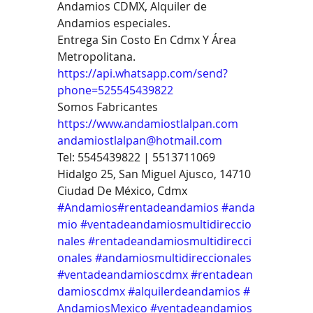
Andamios CDMX, Alquiler de 
Andamios especiales.
Entrega Sin Costo En Cdmx Y Área 
Metropolitana.
https://api.whatsapp.com/send?
phone=525545439822
Somos Fabricantes
https://www.andamiostlalpan.com
andamiostlalpan@hotmail.com
Tel: 5545439822 | 5513711069
Hidalgo 25, San Miguel Ajusco, 14710 
Ciudad De México, Cdmx
#Andamios
#rentadeandamios
#anda
mio
#ventadeandamiosmultidireccio
nales
#rentadeandamiosmultidirecci
onales
#andamiosmultidireccionales
#ventadeandamioscdmx
#rentadean
damioscdmx
#alquilerdeandamios
#
AndamiosMexico
#ventadeandamios