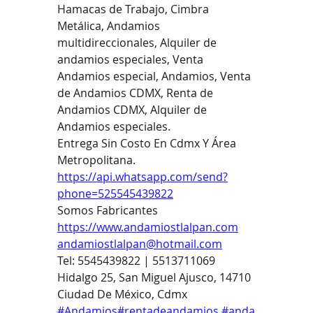
Hamacas de Trabajo, Cimbra 
Metálica, Andamios 
multidireccionales, Alquiler de 
andamios especiales, Venta 
Andamios especial, Andamios, Venta 
de Andamios CDMX, Renta de 
Andamios CDMX, Alquiler de 
Andamios especiales.
Entrega Sin Costo En Cdmx Y Área 
Metropolitana.
https://api.whatsapp.com/send?
phone=525545439822
Somos Fabricantes
https://www.andamiostlalpan.com
andamiostlalpan@hotmail.com
Tel: 5545439822 | 5513711069
Hidalgo 25, San Miguel Ajusco, 14710 
Ciudad De México, Cdmx
#Andamios
#rentadeandamios
#anda