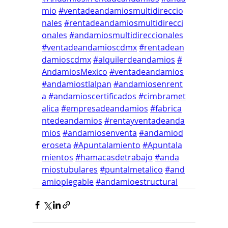
mio
#ventadeandamiosmultidireccio
nales
#rentadeandamiosmultidirecci
onales
#andamiosmultidireccionales
#ventadeandamioscdmx
#rentadean
damioscdmx
#alquilerdeandamios
#
AndamiosMexico
#ventadeandamios
#andamiostlalpan
#andamiosenrent
a
#andamioscertificados
#cimbramet
alica
#empresadeandamios
#fabrica
ntedeandamios
#rentayventadeanda
mios
#andamiosenventa
#andamiod
eroseta
#Apuntalamiento
#Apuntala
mientos
#hamacasdetrabajo
#anda
miostubulares
#puntalmetalico
#and
amioplegable
#andamioestructural