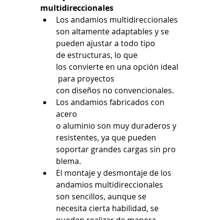
multidireccionales
Los andamios multidireccionales 
son 
altamente
adaptables
 y se 
pueden 
ajustar
 a 
todo
 tipo 
de 
estructuras,
 lo que 
los 
convierte
en
una
opción
ideal
 para proyectos 
con 
diseños
no
convencionales.
Los
 andamios 
fabricados
 con 
acero 
o 
aluminio
 son 
muy
duraderos
 y 
resistentes,
ya
 que pueden 
soportar 
grandes
 cargas 
sin
pro
blema.
El montaje y desmontaje de los 
andamios multidireccionales 
son sencillos, aunque se 
necesita cierta habilidad, se 
pueden realizar de manera 