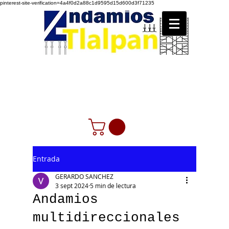
pinterest-site-verification=4a4f0d2a88c1d9595d15d600d3f71235
Entrada
GERARDO SANCHEZ
3 sept 2024
5 min de lectura
Andamios
multidireccionales