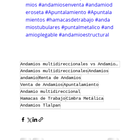
mios
#andamiosenventa
#andamiod
eroseta
#Apuntalamiento
#Apuntala
mientos
#hamacasdetrabajo
#anda
miostubulares
#puntalmetalico
#and
amioplegable
#andamioestructural
Andamios multidireccionales vs Andamios tipo marco y cruceta
Andamios multidireccionales
Andamios
andamio
Renta de Andamios
Venta de Andamios
Apuntalamiento
Andamio multidireccional
Hamacas de Trabajo
Cimbra Metálica
Andamios Tlalpan