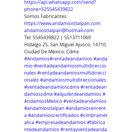
https://api.whatsapp.com/send?
phone=525545439822
Somos Fabricantes
https://www.andamiostlalpan.com
andamiostlalpan@hotmail.com
Tel: 5545439822 | 5513711069
Hidalgo 25, San Miguel Ajusco, 14710 
Ciudad De México, Cdmx
#Andamios
#rentadeandamios
#anda
mio
#ventadeandamiosmultidireccio
nales
#rentadeandamiosmultidirecci
onales
#andamiosmultidireccionales
#ventadeandamioscdmx
#rentadean
damioscdmx
#alquilerdeandamios
#
AndamiosMexico
#ventadeandamios
#andamiostlalpan
#andamiosenrent
a
#andamioscertificados
#cimbramet
alica
#empresadeandamios
#fabrica
ntedeandamios
#rentayventadeanda